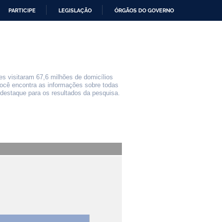
PARTICIPE
LEGISLAÇÃO
ÓRGÃOS DO GOVERNO
s visitaram 67,6 milhões de domicílios
 você encontra as informações sobre todas
destaque para os resultados da pesquisa.