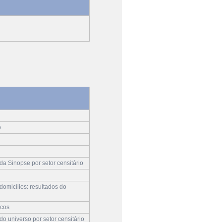
o
a Sinopse por setor censitário
omicílios: resultados do
icos
o universo por setor censitário