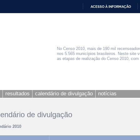
ACESSO À INFORMAÇÃO
IR
PARA
O
CONTEÚDO
No Censo 2010, mais de 190 mil recenseadore
nos 5.565 municípios brasileiros. Neste site
as etapas de realização do Censo 2010, com 
resultados
calendário de divulgação
notícias
lendário de divulgação
ndário 2010