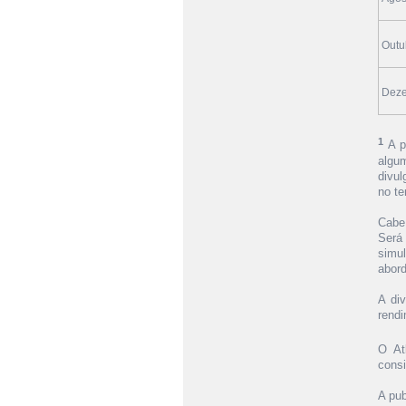
Outu
Dez
1
A p
algu
divul
no t
Cabe 
Será
simu
abord
A di
rendi
O At
consi
A pu