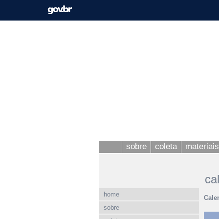
sobre
coleta
materiais
ca
home
Cale
sobre