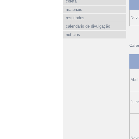
coleta
materiais
resultados
Nov
calendário de divulgação
notícias
Cale
Abril
Julh
Nov