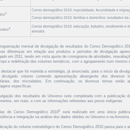
Censo demográfico 2010: nupcialidade, fecundidade e migraç
3
bro
Censo demográfico 2010: famílias e domicílios: resultados da
Censo demográfico 2010: educação, trabalho, rendimento e d
4
embro
amostra
rogramação mensal de divulgação de resultados do Censo Demográfico 201
mas diferenças em relação aos produtos e períodos de divulgação apresen
gado em 2011, tendo em vista ajuste de cronograma de atividades, reavaliaçã
empo e redefinição dos volumes temáticos, com o agrupamento num mesmo v
destacar que foi mantida a estratégia, já anunciada, para o início da divul
 divulgado volume contendo apresentação abrangente dos diversos te
ltânea, dos microdados. Em continuação, os diversos temas serão a
agens específicas.
vulgação dos resultados do Universo será completada com a publicação da
mentos, em maio, e com as informações referentes aos povos indígenas.
5
las do Censo Demográfico 2010
será realizado em uma única publica
stência e integração na análise dos dados obtidos no Universo e na Amostra.
blicação do volume metodológico do Censo Demográfico 2010 passa para o a