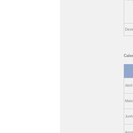
Dez
Cale
Abril
Maio
Jun
Agos