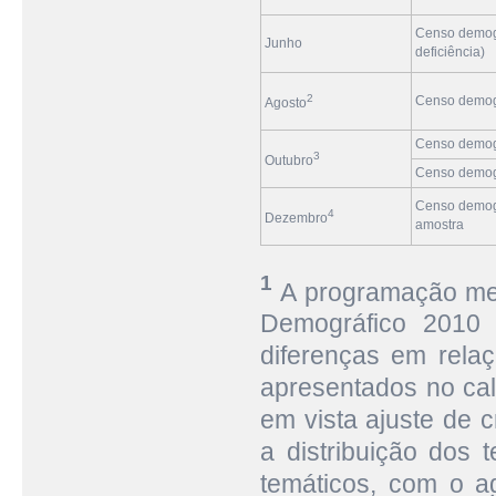
Censo demogr
Junho
deficiência)
2
Censo demográ
Agosto
Censo demogr
3
Outubro
Censo demográ
Censo demogr
4
Dezembro
amostra
1
A programação men
Demográfico 2010
diferenças em rela
apresentados no cal
em vista ajuste de 
a distribuição dos
temáticos, com o 