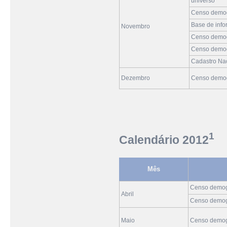
universo
Censo demogr
Base de info
Novembro
Censo demogr
Censo demogr
Cadastro Nac
Dezembro
Censo demog
1
Calendário 2012
Mês
Censo demogr
Abril
Censo demogr
Maio
Censo demogr