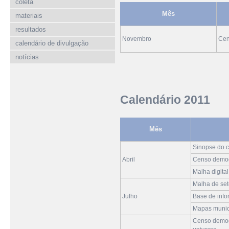
coleta
Mês
materiais
resultados
Novembro
Cen
calendário de divulgação
notícias
Calendário 2011
Mês
Sinopse do 
Abril
Censo demogr
Malha digital
Malha de seto
Julho
Base de info
Mapas munici
Censo demogr