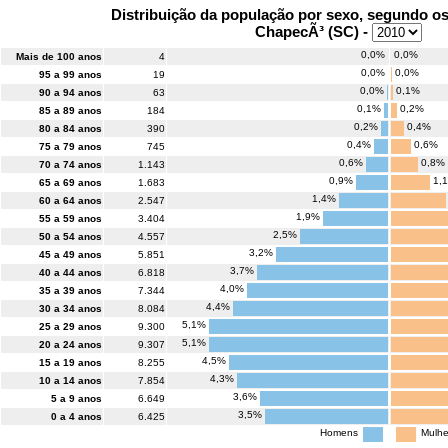
Distribuição da população por sexo, segundo o
ChapecÃ³ (SC) -
0,0%
0,0%
Mais de 100 anos
4
0,0%
0,0%
95 a 99 anos
19
0,0%
0,1%
90 a 94 anos
63
0,1%
0,2%
85 a 89 anos
184
0,2%
0,4%
80 a 84 anos
390
0,4%
0,6%
75 a 79 anos
745
0,6%
0,8%
70 a 74 anos
1.143
0,9%
1,
65 a 69 anos
1.683
1,4%
60 a 64 anos
2.547
1,9%
55 a 59 anos
3.404
2,5%
50 a 54 anos
4.557
3,2%
45 a 49 anos
5.851
3,7%
40 a 44 anos
6.818
4,0%
35 a 39 anos
7.344
4,4%
30 a 34 anos
8.084
5,1%
25 a 29 anos
9.300
5,1%
20 a 24 anos
9.307
4,5%
15 a 19 anos
8.255
4,3%
10 a 14 anos
7.854
3,6%
5 a 9 anos
6.649
3,5%
0 a 4 anos
6.425
Homens
Mulhe