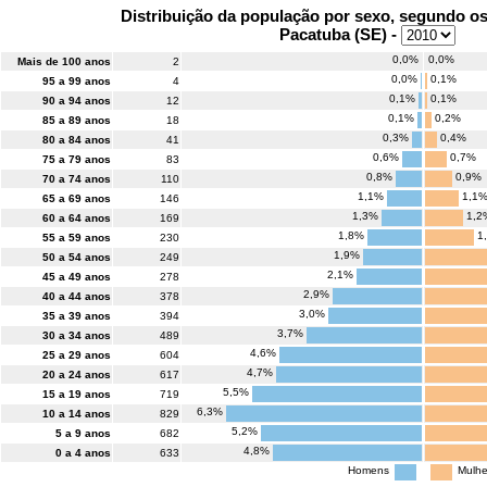
Distribuição da população por sexo, segundo o
Pacatuba (SE) -
0,0%
0,0%
Mais de 100 anos
2
0,0%
0,1%
95 a 99 anos
4
0,1%
0,1%
90 a 94 anos
12
0,1%
0,2%
85 a 89 anos
18
0,3%
0,4%
80 a 84 anos
41
0,6%
0,7%
75 a 79 anos
83
0,8%
0,9%
70 a 74 anos
110
1,1%
1,1
65 a 69 anos
146
1,3%
1,2
60 a 64 anos
169
1,8%
1
55 a 59 anos
230
1,9%
50 a 54 anos
249
2,1%
45 a 49 anos
278
2,9%
40 a 44 anos
378
3,0%
35 a 39 anos
394
3,7%
30 a 34 anos
489
4,6%
25 a 29 anos
604
4,7%
20 a 24 anos
617
5,5%
15 a 19 anos
719
6,3%
10 a 14 anos
829
5,2%
5 a 9 anos
682
4,8%
0 a 4 anos
633
Homens
Mulhe