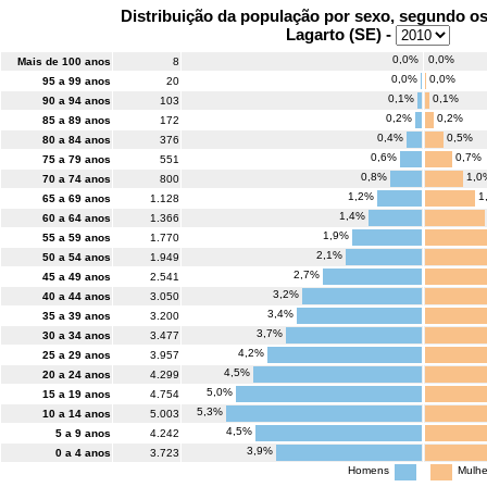
Distribuição da população por sexo, segundo o
Lagarto (SE) -
0,0%
0,0%
Mais de 100 anos
8
0,0%
0,0%
95 a 99 anos
20
0,1%
0,1%
90 a 94 anos
103
0,2%
0,2%
85 a 89 anos
172
0,4%
0,5%
80 a 84 anos
376
0,6%
0,7%
75 a 79 anos
551
0,8%
1,0
70 a 74 anos
800
1,2%
1
65 a 69 anos
1.128
1,4%
60 a 64 anos
1.366
1,9%
55 a 59 anos
1.770
2,1%
50 a 54 anos
1.949
2,7%
45 a 49 anos
2.541
3,2%
40 a 44 anos
3.050
3,4%
35 a 39 anos
3.200
3,7%
30 a 34 anos
3.477
4,2%
25 a 29 anos
3.957
4,5%
20 a 24 anos
4.299
5,0%
15 a 19 anos
4.754
5,3%
10 a 14 anos
5.003
4,5%
5 a 9 anos
4.242
3,9%
0 a 4 anos
3.723
Homens
Mulhe