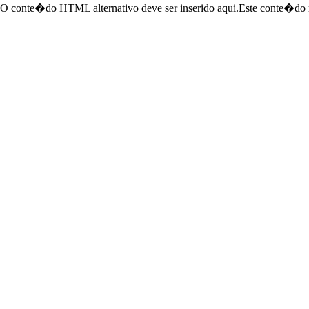
O conte�do HTML alternativo deve ser inserido aqui.Este conte�do r