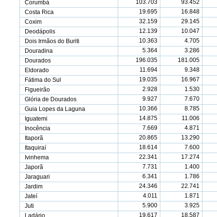
103.703
93.452
Corumbá
19.695
16.848
Costa Rica
32.159
29.145
Coxim
12.139
10.047
Deodápolis
10.363
4.705
Dois Irmãos do Buriti
5.364
3.286
Douradina
196.035
181.005
Dourados
11.694
9.348
Eldorado
19.035
16.967
Fátima do Sul
2.928
1.530
Figueirão
9.927
7.670
Glória de Dourados
10.366
8.785
Guia Lopes da Laguna
14.875
11.006
Iguatemi
7.669
4.871
Inocência
20.865
13.290
Itaporã
18.614
7.600
Itaquiraí
22.341
17.274
Ivinhema
7.731
1.400
Japorã
6.341
1.786
Jaraguari
24.346
22.741
Jardim
4.011
1.871
Jateí
5.900
3.925
Juti
19.617
18.587
Ladário