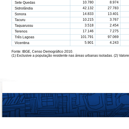
10.780
8.974
Sete Quedas
42.132
27.783
Sidrolândia
14.833
13.401
Sonora
10.215
3.767
Tacuru
3.518
2.454
Taquarussu
17.146
7.275
Terenos
101.791
97.069
Três Lagoas
5.901
4.243
Vicentina
Fonte: IBGE, Censo Demográfico 2010.
(1) Exclusive a população residente nas áreas urbanas isoladas. (2) Valore