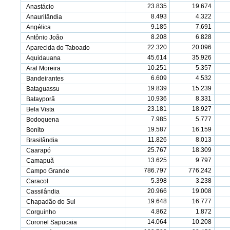
23.835
19.674
Anastácio
8.493
4.322
Anaurilândia
9.185
7.691
Angélica
8.208
6.828
Antônio João
22.320
20.096
Aparecida do Taboado
45.614
35.926
Aquidauana
10.251
5.357
Aral Moreira
6.609
4.532
Bandeirantes
19.839
15.239
Bataguassu
10.936
8.331
Batayporã
23.181
18.927
Bela Vista
7.985
5.777
Bodoquena
19.587
16.159
Bonito
11.826
8.013
Brasilândia
25.767
18.309
Caarapó
13.625
9.797
Camapuã
786.797
776.242
Campo Grande
5.398
3.238
Caracol
20.966
19.008
Cassilândia
19.648
16.777
Chapadão do Sul
4.862
1.872
Corguinho
14.064
10.208
Coronel Sapucaia