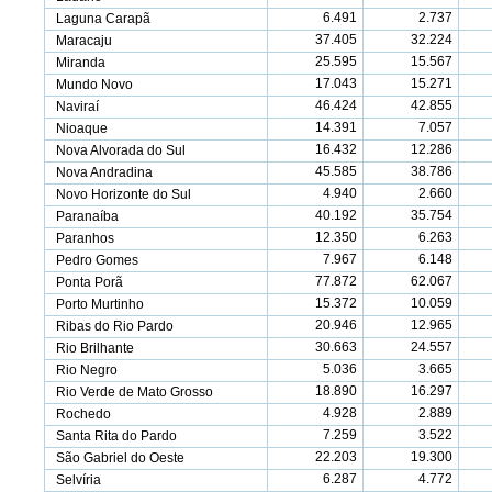
6.491
2.737
Laguna Carapã
37.405
32.224
Maracaju
25.595
15.567
Miranda
17.043
15.271
Mundo Novo
46.424
42.855
Naviraí
14.391
7.057
Nioaque
16.432
12.286
Nova Alvorada do Sul
45.585
38.786
Nova Andradina
4.940
2.660
Novo Horizonte do Sul
40.192
35.754
Paranaíba
12.350
6.263
Paranhos
7.967
6.148
Pedro Gomes
77.872
62.067
Ponta Porã
15.372
10.059
Porto Murtinho
20.946
12.965
Ribas do Rio Pardo
30.663
24.557
Rio Brilhante
5.036
3.665
Rio Negro
18.890
16.297
Rio Verde de Mato Grosso
4.928
2.889
Rochedo
7.259
3.522
Santa Rita do Pardo
22.203
19.300
São Gabriel do Oeste
6.287
4.772
Selvíria