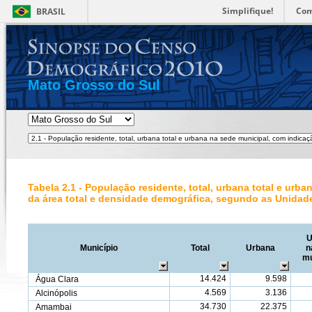
Simplifique!
Com
BRASIL
Mato Grosso do Sul
Tabela 2.1 - População residente, total, urbana total e ur
da área total e densidade demográfica, segundo as Unidad
U
Município
Total
Urbana
n
mu
14.424
9.598
Água Clara
4.569
3.136
Alcinópolis
34.730
22.375
Amambai